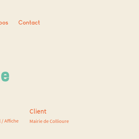
pos
Contact
re
Client
 / Affiche
Mairie de Collioure