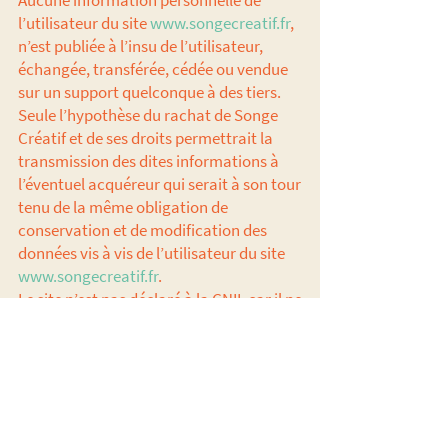
Aucune information personnelle de
l’utilisateur du site
www.songecreatif.fr
,
n’est publiée à l’insu de l’utilisateur,
échangée, transférée, cédée ou vendue
sur un support quelconque à des tiers.
Seule l’hypothèse du rachat de Songe
Créatif et de ses droits permettrait la
transmission des dites informations à
l’éventuel acquéreur qui serait à son tour
tenu de la même obligation de
conservation et de modification des
données vis à vis de l’utilisateur du site
www.songecreatif.fr
.
Le site n’est pas déclaré à la CNIL car il ne
recueille pas d’informations
personnelles.
Les bases de données sont protégées par
les dispositions de la loi du 1er juillet 1998
transposant la directive 96/9 du 11 mars
1996 relative à la protection juridique des